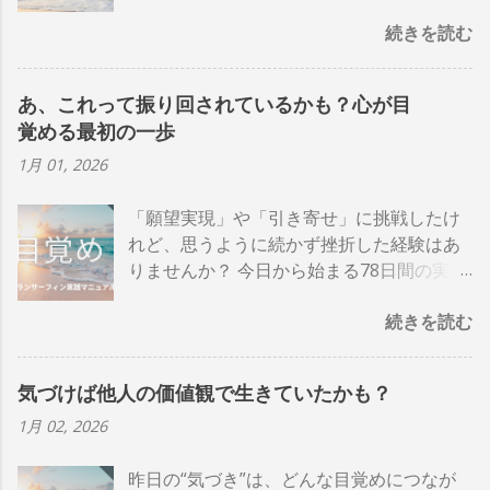
造の哲学」です。 無数に存在する「可能性
続きを読む
の波（＝ライフライン）」の中から、自分
の意識や選択によって進む道を選べる、と
いうのがトランサーフィンの基本的な考え
あ、これって振り回されているかも？心が目
方です。 人によっては難しく感じるかもし
覚める最初の一歩
れません。でも、頭で理解しようとしなく
ても大丈夫。まずは“雰囲気”や“感覚”として
1月 01, 2026
受け取るだけで十分なのです。 多くの人
は、現実を「思い通りに動かそう」と頑張
「願望実現」や「引き寄せ」に挑戦したけ
りすぎてしまいます。 しかしトランサーフ
れど、思うように続かず挫折した経験はあ
ィンの本質は、現実と戦わず、もっと軽や
りませんか？ 今日から始まる78日間の実践
かに進むことにあります。 この『78日間ト
は、そんなあなたでも確実に、そして楽し
続きを読む
ランサーフィン実践マニュアル』は、難し
く 「理想の現実」を創造していくための旅
い理論を頭で理解するのではなく、日々の
です。 記念すべき1日目のテーマは、 「目
生活の中で実際に「体験」していくための
覚め」 です。 Day0 ｜ Day1 ｜ Day2 トラ
気づけば他人の価値観で生きていたかも？
ガイドブックです。 この本がおすすめな人
ンサーフィンって何？ 「トランサーフィ
1月 02, 2026
✅ 頑張っているのに、なぜかうまくいかな
ン」とは、物理学者ヴァジム・ゼランド氏
いと感じている方 ✅ 願いを叶えたいのに、
が提唱した「現実創造の方法」です。 「理
昨日の“気づき”は、どんな目覚めにつなが
心のどこかで「無理かも」と感じてしまう
想の未来」が映し出された波を乗りこなす