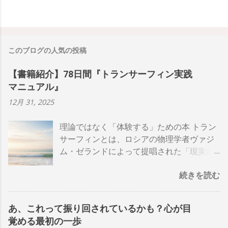
このブログの人気の投稿
【書籍紹介】78日間『トランサーフィン実践
マニュアル』
12月 31, 2025
理論ではなく「体験する」ための本 トラン
サーフィンとは、ロシアの物理学者ヴァジ
ム・ゼランドによって提唱された「現実創
造の哲学」です。 無数に存在する「可能性
続きを読む
の波（＝ライフライン）」の中から、自分
の意識や選択によって進む道を選べる、と
いうのがトランサーフィンの基本的な考え
あ、これって振り回されているかも？心が目
方です。 人によっては難しく感じるかもし
覚める最初の一歩
れません。でも、頭で理解しようとしなく