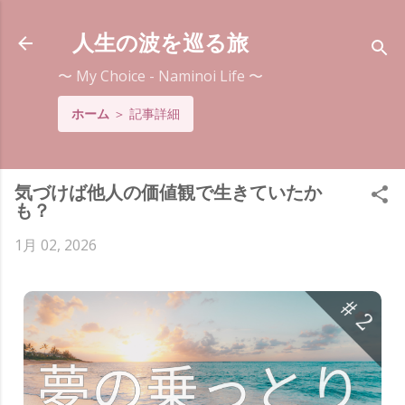
スキップしてメイン コンテンツに移動
人生の波を巡る旅
〜 My Choice - Naminoi Life 〜
ホーム
＞
記事詳細
気づけば他人の価値観で生きていたか
も？
1月 02, 2026