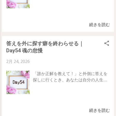
権」を手にします。 今日は、その鏡を自
「どうしてこんなことが起きるんだ！」
むのをやめ、ありのままの自分を許可す
トになります。 💗 魔法のキーワード 無
在に操るための、最も強力なスタンスに
と強く否定するとき、あなたの意識はそ
る ・他人の成功は、自分とは別のバリア
理に背伸びをしなくても大丈夫。自分に
ついて深めていきましょう。 78日間の
の 「嫌なもの」に完全にロックオン され
ントの流れであることを理解する 57日目
OKを出した分だけ、世界もその姿を受け
旅、55日目のテーマは「 決定者の考え方
ています。 すると鏡は、その強い感情を
の実践：比較の回路から離れる 今日、も
取ってくれます。 私は、今の...
続きを読む
」 「そうなってほしい」という願いを捨
「注文」だと勘違いし、あなたが不満を
しSNSや日常で誰かと自分を比べて「た
てて、ただ「そうなる」と判を押す強さ
感じている状況を、より正確に、より鮮
め息」が出そうになったら、すぐにこう
を持つステップです。 Day54 ｜ Day55
明に目の前に再現し続けてしまいます。
唱えてください。 「あの人はあの人の
答えを外に探す癖を終わらせる｜
｜ Day56 鏡は、あなたの「決定」を待っ
不満を言えば言うほど、不満を言いたく
道。私は私の道。どちらも最高のバリア
Day54 魂の怠慢
ている 世界という鏡は、映像の内容をジ
なる現実が強化される。 これが、多くの
ントだ」 意識の焦点を「外側の誰か」か
ャッジしません。善い悪いに関係なく、
人が陥ってしまう「ネガティブな鏡のル
ら、 「自分の内側の心地よさ」へとグイ
2月 24, 2026
あなたが差し出した映像（思考や意図）
ープ」の正体なのです。 56日目のテー
ッと引き戻しましょう。 あなたが自分の
を正確に映し出すだけ です。 もし「叶う
マ：世界に対する不満 鏡の前で顔をしか
価値を認め、堂々と鏡の前に立つとき、
「誰か正解を教えて！」と外側に答えを
といいな」と思っているなら、鏡は 「叶
めるのをやめ、投影する映像（内面）を
世界はあなたを“特別な存在”として扱い
探しに行くとき、あなたは自分の人生の
うといいなと願っている（＝まだ叶って
整えるステップです。 ・不満や怒りは、
始めます。 💗 魔法のキーワード あなた
主権を放棄しています。 今日は、その自
いない）あなた」 を正確に映し続けま
その対象を「引き寄せるためのエネルギ
は、誰かの代わりでも、誰かのコピーで
由を手にするために私たちがつい陥って
す。 これを変える唯一の方法は、 あなた
ー」になっていると自覚する ・鏡（現
もありません。 私は、他人の基準ではな
しまう “心の罠” について向き合います。
が「決定者」になること です。 決定者
実）に文句を言うのではなく、鏡の前に
く 自分のリズムと感覚を大切にする 自分
78日間の旅、54日目のテーマは「 魂の怠
は、まるで売店で新聞を買うときのよう
立つ自分（思考）を変える ・嫌なことよ
の「欠点」を直...
続きを読む
慢 」 「自分以外の誰か」に答えを求めて
に、あるいはレストランでメニューを注
りも、小さな「心地よさ」に意識の焦点