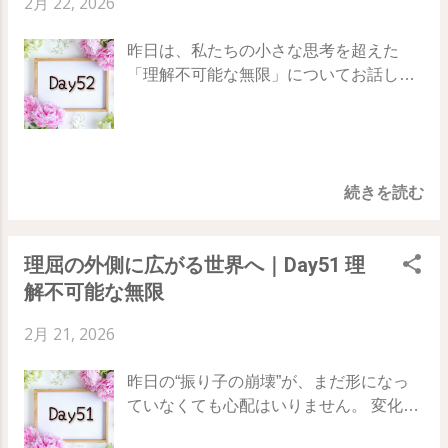
2月 22, 2026
でも方向を変えられるものです。 運命を
ぐ当てていきましょう。 54日目のテー
世界にお任せ。私はただ、これを受け取
形作る際、最も大切なコツがあります。
マ：魂の怠慢 依存や受動的な姿勢を捨
ると決めておけばいい」 そして、すでに
昨日は、私たちの小さな思考を超えた
それは、 「どうやってそこに辿り着く
て、自分の中に眠る強力な創造の力を思
それが叶ったあとの人のような、静かで
「理解不可能な無限」についてお話しし
か」という手段のことは、一度忘れてし
い出すステップです。 ・外側の「権威」
落ち着いた振る舞いを心がけてみてくだ
ました。 今日は、その無限の可能性（永
まうこと です。 彫刻家が完成後の美しい
に答えを求めず、自分の内なる意図を信
さい。 大喜びするのではなく、 「当然、
遠）へ飛び込もうとするあなたを、入り
像をすでに心で見ているように、あなた
頼する ・「ただ流されること」と「流れ
そうなるよね」 という当たり前の感覚で
口で引き留めようとする 「門番」 の正体
も「すでに達成した状態」の中に今すぐ
に乗ること」の決定的な違いを理解する
す。 「当然だ」という波動が鏡に届いた
を暴きます。 78日間の旅、52日目のテー
足を踏み入れてください。 ルート（手
・魂が眠らないよう、自分の決定に責任
とき、現実は音を立てて動き始めます。
続きを読む
マは「 『永遠』の入口に立つ門番 」 恐
段）を探すのは、鏡である世界の仕事で
を持つ 54日目の実践：自分の中心に軸を
💗 魔法のキ...
怖や疑いという名の門番を、軽やかに通
す。「すでにそうなった自分」として振
戻す 今日、もし「これからどうなるのか
り抜ける方法を見つけていきましょう。
る舞い、その気分で過ごしていれば、世
な？」という不安が湧いたら、占いを見
理屈の外側に広がる世界へ｜Day51 理
Day51 ｜ Day52 ｜ Day53 扉を通る「生
界は最も自然な形でそこへ至る道筋を用
る代わりに、自分にこう問いかけてみて
解不可能な無限
まれながらの権利」 多くの人は、「無限
意してくれます。 どの方向にも進める自
ください。 「これからどうなるかではな
の可能性へ続く扉」は特別な人だけが通
由を手に、あなたはただ「完成した喜
く、私はどうしたいんだっけ？」 他人の
2月 21, 2026
れるものだと思い込んでいます。才能が
び」だけを見つめていればいいのです。
予言を待つ必要はありません。あなたの
ある人、運がいい人、選ばれた人だけが
53日目のテーマ：自分の運命を形作る 受
決定こそが、唯一の予言となります。
昨日の“振り子の崩壊”が、まだ形になっ
進める場所だと。 でも本当は、 その扉は
動的な生き方を卒業し、自分の現実をデ
「本気」で決定を下したとき、世界とい
ていなくても心配はいりません。 変化は
すべての人に対して平等に開かれていま
ザインする楽しさを思い出すステップで
う鏡は、あなた専用の最高の景色を映し
いつも、気づかれないところで静かに育
す。 あなたにも、そこを通る 「生まれな
す。 ・運命は「決まっているもの」では
出し始めます。 💗 魔法のキーワード あ