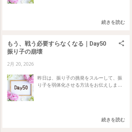
っていくものだからです。 今日は、私た
がらの権利」 があるのです。ただ、その
なく、あなたの意図が削り出す彫刻であ
なたの魂は、この世界を創造するために
ちの小さな頭（理性）が「そんなのあり
扉の前に立ちはだかっているのが 「門
ると知る ・「どうやって？」という手段
ここに来ました。 私は、誰かの答えでは
えない！」と叫びたくなるような、広大
番」 です。 その門番は外側の誰かではな
への執着を手放し、バリアントの流れに
なく 自分の意図で現実を選ぶ ...
続きを読む
で神秘的な世界のお話です。 78日間の
く、自分自身の中にある 「制限の声」 で
任せる ・すでに望みが叶ったパラレルに
旅、51日目のテーマは「 理解不可能な無
す。「私なんて無理」「現実を見なき
いる自分として、今この瞬間を心地よく
限 」 「わからない」ことをそのまま受け
ゃ」「失敗したらどうするの」……。 こ
過ごす 53日目の実践：未来の自分として
もう、戦う必要すらなくなる｜Day50
入れたとき、あなたは無限の可能性への
うした声が、まるで恐ろしい門番のよう
「今」を選ぶ 「どうやって叶えるか」を
振り子の崩壊
扉をノックすることになります。 Day50
に、あなたを「永遠の入口」から引き戻
考えるのはお休みして、「すでに理想を
｜ Day51 ｜ Day52 頭で分かろうとする
そうとしてしまうのです。 52日目のテー
叶えた私なら、どっちを選ぶかな？」と
2月 20, 2026
のを、お休みさせる 私たちはつい、「な
マ：「永遠」の入口に立つ門番 門番には
自分に問いかけてみてください。 例え
ぜこうなったのか」「どうすれば解決す
あなたを止める権利などないことを知
ば… 「お金が減る」ではなく 「豊かさを
昨日は、振り子の挑発をスルーして、振
るのか」と、すべてを理屈で解明しよう
り、無限の自由を自分に許可するステッ
選んだ」 と感じてみる 「失敗したらどう
り子を弱体化させる方法をお伝えしまし
としてしまいます。 でも、トランサーフ
プです。 ・不安や恐怖は「新しい扉」の
しよう」ではなく 「私はできる側の人
た。 そして今日、あなたが反応をやめ、
ィンの世界において、 私たちの理性が理
前に立っている証拠だと捉え直す ・門番
間」 という前提で動く 「痩せなきゃ」で
エネルギーの供給を断ち切ったとき、奇
解できることなんて、ほんの指先ほどの
（心のブレーキ）と実体のない「影」だ
はなく 「私は軽やかに生きている」 とい
跡のような 「次の段階」 が訪れます。
こと。 宇宙には、私たちの想像を絶する
と見抜く ・自分には「最高に幸せなシナ
う気分で動く 自分の意志で「達成後の気
78日間の旅、50日目のテーマは「 振り子
「無限のシナリオ」が眠っています。
リオ」を選ぶ権利があると確信する 52日
分」を選び取るとき、運命という粘土
続きを読む
の崩壊 」 あなたを縛っていたエネルギー
「どうやって叶うのか」を探すのは、も
目の実践：門番にニッコリ微笑んでみる
は、その形に合わせて...
を根底から解放していきましょう。
うやめにしましょう。 理性が「不可能
今日、何か新しいことを選ぼうとして