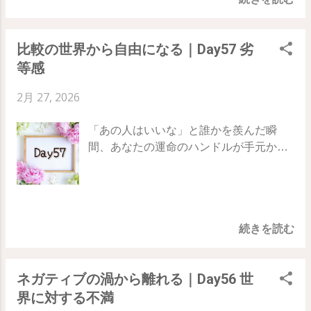
」 「完璧」を目指して苦しくなるのをや
さい。でも、最後に判を捺す前に、一瞬
めて、等身大の自分にOKを出してあげる
だけ静かになって、自分の 内側の反応 を
ためのヒントです。 Day57 ｜ Day58 ｜
確かめてほしいのです。 もし、どんなに
比較の世界から自由になる｜Day57 劣
Day59 「頑張りたい自分」と「動けない
条件が良くても、 ・ 心がどんより重くな
等感
自分」を仲直りさせる 理想に向かいたい
る ・妙なざわつきを感じる そんなとき
と思っても、頭の中では「本当に大丈
は、 魂が「NO」と言っているサイン で
2月 27, 2026
夫？」「もっとちゃんとしないと」とい
す。 逆に、自分を説得する必要がなく、
う不安や厳しい声が聞こえてくることが
スッと胸が軽くなるなら、それは 魂が
「あの人はいいな」と誰かを羨んだ瞬
あります。 無理にその声を無視して「で
「YES」と言っている証拠 です。 59日
間、あなたの運命のハンドルが手元から
きる！」と思い込もうとしても、心は苦
目のテーマ：意思決定 頭の損得勘定を超
滑り落ちていませんか？ 自分を「下」に
しくなってしまいます。 だからこそ、ま
えて、魂のささやきをキャッチするため
置いたままでは、望むパラレルワールド
ずは 「今はこれでいいんだよ」 と、自分
のステップです。 ・理性だけで動くと、
への扉は決して開かないのです。 78日間
の中に安心な居場所を作ってあげましょ
魂との不一致が起き、心と現実のズレが
の旅、57日目のテーマは「 劣等感 」 比
う。 できない自分を責めるのをやめて、
大きくなる ・「心の違和感」や「重い感
続きを読む
較という苦しいゲームを降りて、あなた
小さな許可 を出してあげる。そのとき初
覚」を、無視してはいけない大切な信号
という唯一無二の価値を再発見していき
めて、頭と心のケンカが終わり、あなた
として扱う ・魂が同意しているときは、
ましょう。 Day56 ｜ Day57 ｜ Day58
は一番いい状態で前へ進めるようになり
自分を無理に説得する必要がないことに
ネガティブの渦から離れる｜Day56 世
「比較」が作り出す偽りの影 劣等感とい
ます。 58日目のテーマ：私はこれで十分
気づく 59日目の実践：魂の「YES/NO」
界に対する不満
う重苦しい感情は、どこからやってくる
「できないこと」に意識を向けるのをや
テスト 今日、何か小さなことでも決断を