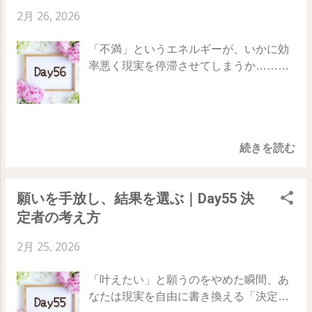
のでしょうか。それは、 自分を“誰
めて、今の自分に合格点を出すためのス
下すとき、以下の手順を試してみてくだ
2月 26, 2026
か”や“何かの基準”と比較したときに生ま
テップです。 ・無理に「できる」と思い
さい。 案を出したとき、理性が言う「メ
れます。 世界という鏡は、 自分をどう見
込もうとせず、今の等身大の自分を認め
リット」を一度認める その後、思考を止
「不満」というエネルギーが、いかに効
ているか を正確に映し出します。 「私は
る ・「できる範囲でやっていい」という
めて、胃や胸のあたりの 微細な感覚 に集
率悪く現実を停滞させてしまうか……。
あの人より劣っている」という意識で鏡
許可を、自分自身に発行する ・安心感の
中する もし少しでも「うっ」と詰まるよ
今日は、私たちの望みを阻む最大のブレ
の前に立てば、鏡は “不十分なあなた” を
中から生まれる小さな一歩こそが、現実
うな重さや不快感があるなら、どんなに
ーキである 「不満」の正体 について考え
現実として再現し続けます。 しかし、ト
を動かす力になると知る 58日目の実践：
正論に見えても、 その決定は見直すべき
ます。 78日間の旅、56日目のテーマは「
ランサーフィンの視点で見れば、 比較そ
今の自分に「合格」を出す 今日、もし
かもしれません。 「自分を説得しなくて
世界に対する不満 」 鏡の法則を正しく理
のものが無意味な幻想 です。バリアント
「あれもこれもできていない」と自分を
いい選択」 こそが、あなたを最も輝かせ
続きを読む
解し、ネガティブなループから抜け出す
の空間には無限の個性が存在し、 あなた
責めたくなったら、ふうっと息を吐いて
るルート...
ための智慧を分かち合いましょう。
と全く同じ存在はどこにもいない からで
こう言い直してみてください。 「大丈
Day55 ｜ Day56 ｜ Day57 鏡は「嫌なも
す。 誰かの基準で自分を裁くのをやめた
夫、私はこれで十分。 今の私ができるペ
願いを手放し、結果を選ぶ｜Day55 決
の」ほど鮮明に映し出す 世界という鏡
とき、鏡に映るあなたの姿は、本来の輝
ースで進んでいるから、それでいい」 外
定者の考え方
は、あなたが何を考えているか、どんな
きを取り戻し始めます。 57日目のテー
側のすごい誰かと比べるのを脇に置い
感情を抱いているかを、そっくりそのま
マ：劣等感 他人との競争を卒業し、自分
て、自分の胸の奥が「これならできそ
2月 25, 2026
ま現実に映し出します。ここで重要なの
のバリアントを自分らしく歩むためのス
う」と感じることに、ただ「いいよ」と
は、鏡は「内容」の良し悪しを判断せ
テップです。 ・劣等感は、過剰ポテンシ
許可を出しましょう。 あなたが自分を
「叶えたい」と願うのをやめた瞬間、あ
ず、単に その「強さ」に反応する という
ャル（不自然なエネルギーの偏り）を生
「今のままで十分、合格だ」 と認めるこ
なたは現実を自由に書き換える「決定
点です。 不満を抱き、「これは嫌だ！」
むと知る ・「自分を良く見せよう」と力
とが、現実を書き換える最大のパスポー