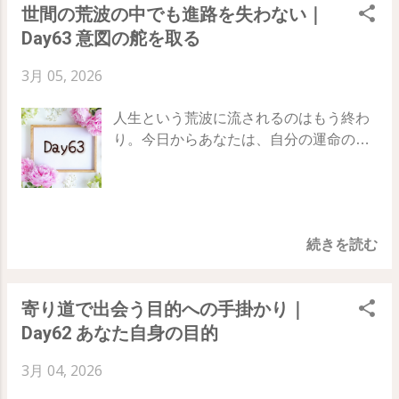
の中に本当の支えを見出す 66日目の実
世間の荒波の中でも進路を失わない｜
ょう。 Day63 ｜ Day64 ｜ Day65 「こう
という出口の方へ向けた瞬間、バリアン
践：「偽の支え」を「意図」に置き換え
Day63 意図の舵を取る
あるべき」という理性を超えて 理性は常
トの流れは停滞から前進へと変わり始め
る 今日は、ストレスを感じて「何かを口
に、「どうやって進むか」「どうすれば
ます。 解決策は、頭でひねり出すもので
にしたい」「何かに逃げたい」と思った
3月 05, 2026
安全か」と、計算ばかりしています。 し
はなく、あなたが 「解決の方向」を向い
瞬間、立ち止まって深呼吸をしてみてく
かし、理性の力だけで大海原を渡ろうと
たとき に、世界が向こうから差し出して
ださい。 「今、私は振り子に揺さぶられ
人生という荒波に流されるのはもう終わ
するのは、手漕ぎボートで必死に格闘す
くれるものなのです。 65日目のテーマ：
ているな 」と客観的に自分を見つめま
り。今日からあなたは、自分の運命の
るようなものです。 魂の帆を広げると
悲観主義 ネガティブな予測を断ち切り、
す。 そして 「お酒やお菓子で紛らわさな
「航海士」になります。 私たちはつい
は、自分の奥底にある 「心地よさ」や
建設的な現実を選択するためのステップ
くても、私はこの状況を淡々と対処でき
「どうなるんだろう？」と展開を心配し
「ふとした予感」 を信頼することです。
です。 ・「でも」「だって」と、できな
る」 と意図してください。 あなたが捉え
てしまいますが、トランサーフィンで
理性が「無理だ」と言っても、魂が 「こ
い理由を探している自分に気づく ・目の
方を変え、出来事の 「重要性」 を下げる
は、展開を待つのではなく 「決める」 こ
れだ」 と感じるなら、そちらが真実の方
前の困難を「乗り越えられない壁」では
ことができれば、外側の「支え」はもう
続きを読む
とが鍵となります。 78日間の旅、63日目
向です。 魂の帆をいっぱいに広げ、バリ
なく「パズルのピース」と捉える ・意識
必要ありません...
のテーマは「 意図の舵を取る 」 望むバ
アントの流れという 「追い風」 に乗った
のスポットライトを、欠点から「可能
リアント（現実）へと正確に船を進める
とき、努力や苦労とは無縁の世界が始ま
性」へと意図的に映し出す 65日目の実
寄り道で出会う目的への手掛かり｜
ための、舵さばきについてお話ししま
ります。 無理やり状況をコントロールし
践：解決のバリアントにチューニングす
Day62 あなた自身の目的
す。 Day62 ｜ Day63 ｜ Day64 「この方
ようとせず、心が惹かれる方へと帆を向
る 今日は、何か不都合なことが起きたと
向で良いのか？」という疑いを超えて 舵
けてみてください。 64日目のテーマ：魂
き、あえて 「で、どうしたいんだっ
3月 04, 2026
を切り始めたとき、多くの人が 「本当に
の帆 理性の抵抗を弱め、直感的なインス
け？」 と自分に問いかけてみてくださ
この道で合っているのか？」 という不安