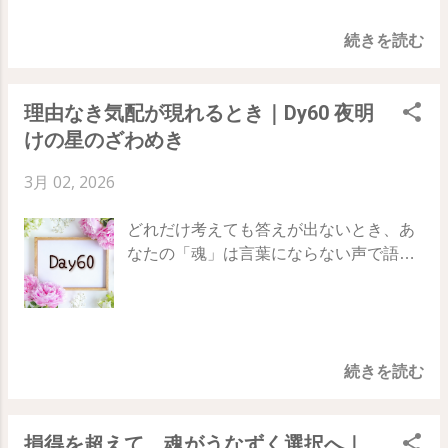
うしよう」という思考を横に置き、意図
てみましょう。 「自然な流れ」に乗って
旅、61日目のテーマは「 借り物の目的
い」と嘆く必要はありません。あなたの
を一点に定める ・外側の状況に一喜一憂
いる感覚 を味わうことが、今日の大切な
続きを読む
」 他人の基準という重荷を下ろし、あな
目的は、 それをしているだけで魂が喜
せず、決めた方向を信じて舵を握り続け
実験です。 ...
た自身の真実の道を見分ける鍵について
び、理性が納得する瞬間 のなかに隠され
る ・疑いの念が湧いたら、即座に「自分
お話しします。 Day60 ｜ Day61 ｜
ています。 それはとても静かな確信であ
が決めた目的地」に意識を戻す 63日目の
理由なき気配が現れるとき｜Dy60 夜明
Day62 他人の夢を、自分の夢だと勘違い
り、誰に証明する必要もない、あなただ
実践：不都合な展開も「航路の一部」と
けの星のざわめき
していませんか 私たちは知らず知らずの
けの真実なのです。 62日目のテーマ：あ
する 今日は、もし計画通りにいかないこ
うちに、親の期待、SNSで見る成功者の
なた自身の目的 漠然とした不安を抜け、
とや嫌なことが起きても、 「 それでも私
3月 02, 2026
姿、あるいは社会的な「こうあるべき」
自分の進むべき方向をクリアにするため
は、この方向へ進む」 と静かに意図を握
という価値観を、自分の願望だと思い込
のステップです。 ・「成功しなければ」
り直してみてください。 ミスが起きる 予
どれだけ考えても答えが出ないとき、あ
んでしまうことがあります。 これがトラ
という力みを捨て、心が軽くなる方向を
定がキャンセルされる 心がざわつく 結果
なたの「魂」は言葉にならない声で語り
ンサーフィンで言う 「借り物の目的」 で
向く ・目的が今は分からなくても、「必
が出ない 誤解が生まれる どんな出来事が
かけています。 それは、耳を澄まさなけ
す。 借り物の目的を追いかけていると
ず見つかる」と自分を信頼する ・毎日の
あっても、 最初に決めた方向から離れな
れば消えてしまう、夜明けの星のざわめ
き、私たちの魂と理性はバラバラにな
ルーチンから一歩外れ、新しい刺激を自
い こと。これが 「意図の舵を取る」 と
きのような、淡い「思いつき」の中に潜
り、どれだけ努力しても心に重苦しさが
分に与えてみる 62日目の実践：日常のサ
いう姿勢です。 “ぶれない舵さばき”を続
んでいるのです。 78日間の旅、60日目の
残ります。 もし、目標に向かっているは
イクルを断ち切る 自分の目的が見えない
けることで、 あなたは外側の状況に左...
続きを読む
テーマは「 夜明けの星のざわめき 」 理
ずなのに「なんだか疲れる」「義務感で
ときは、思考がいつものパターン（サイ
屈（理性）が静まったときに届く、真実
動いている」と感じるなら、それは魂が
クル）に陥っていることが多いです。 今
のヒントをキャッチする方法をお伝えし
「それは君の目的じゃないよ」 とサイン
日は、意識的に 「いつもしないこと」 を
損得を超えて、魂がうなずく選択へ｜
ます。 Day59 ｜ Day60 ｜ Day61 理性が