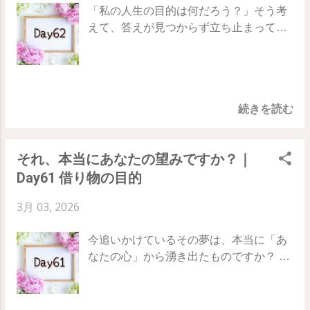
ピレーションに身を任せるためのステッ
い。 「なぜこうなったのか」という原因
「私の人生の目的は何だろう？」そう考
に襲われます。 途中で思うようにいかな
プです。 ・理性が導き出した「損得」で
追及（問題探し）は、今日は一度お休み
えて、答えが見つからず立ち止まっては
い出来事が起きると、すぐに失敗を恐
はなく、魂が感じる「快・不快」を基準
します。 それよりも、 「この状況をどう
いませんか？ 目的は、頭でひねり出すも
れ、舵を放したくなってしまうのです。
にする ・すべてを自分でコントロールし
着地させたいか」 という着地点だけに意
のではなく、内側にすでにある宝物を見
しかし、そこで 疑いや心配を始めること
ようとする「制御欲」をそっと手放す ・
識を集中させてみましょう。 視点を変え
つけるようなものです。 78日間の旅、62
こそが、船を迷走させる原因 になりま
「魂と理性が一致する瞬間」を、静かに
るだけで、今まで見えなかった扉が開く
日目のテーマは「 あなた自身の目的 」
す。 意図の舵を取るとは、 「たとえ何が
待ち受ける 64日目の実践：心の微かな声
感覚を体験できるはずです。 「すべては
続きを読む
振り子の支配から抜け出し、あなただけ
起きても、私はこの方向へ行く」 と静か
に「帆」を立てる 今日は、頭で考えた
解決の方向へ向かっている」...
の「黄金の道」を見抜くためのヒントを
に決定し続けることです。 一時的な逆風
「やるべきこと」よりも、 ふと思いつい
お伝えします。 Day61 ｜ Day62 ｜
や波の荒れに一喜一憂する必要はありま
た「やりたいこと」 を優先してみてくだ
それ、本当にあなたの望みですか？｜
Day63 振り子を降りて、自分の道を選ぶ
せん。最初に 「この方向だ」 と決めてい
さい。 なんとなく、今日はこっちに心が
Day61 借り物の目的
社会や周囲の「振り子」は、常にあなた
る限り、どんな回り道に見える状況も、
動く 理由はわからないけど、これをやっ
に「これが幸せだよ」「こうあるべきだ
目的地へたどり着くための プロセスの一
てみたい 説明できないけれど、これが気
3月 03, 2026
よ」と押しつけてきます。 それに従って
部 に変わります。 舵をしっかり握り、行
になる 予定にはなかったけれど、ふと目
いる限り、心からの充足感を得ることは
き先を意図したとき、世界はその方向に
に入って、やってみたくなった その微か
今追いかけているその夢は、本当に「あ
難しいでしょう。 自分自身の目的を見抜
合わせて動き出します。 63日目のテー
な心の動きが、魂の帆に当たっている風
なたの心」から湧き出たものですか？ 世
く第一歩は、 他人の基準で動くのをやめ
マ：意図の舵を取る 受け身の姿勢を捨
のサインです。 理性が「そんなの無駄だ
間の常識や誰かの期待、あるいは見栄や
ること。 つまり、振り子からエネルギー
て、自らの人生を能動的に動かしていく
よ」と文句を言っても、今日はその声を
義務感から生まれた「借り物の目的」に
を回収し、自分自身の決定権を取り戻す
ためのステップです。 ・「失敗したらど
無視して、魂の喜びの方へと船を滑らせ
縛られていないでしょうか。 78日間の
ことです。 「自分には特別な才能がな