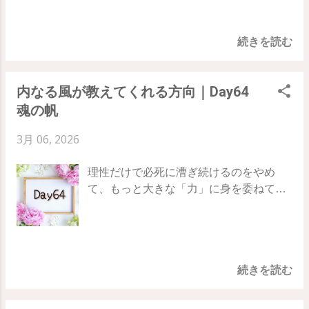
測」を立てる癖がついています。しか
いがちです。 これは「振り子」にとって
し、その思考こそが望まない現実を引き
絶好のチャンス。あなたが何かに依存
続きを読む
寄せる磁石になってしまうのです。 78日
し、自分を責めることで、振り子はさら
間の旅、65日目のテーマは「 悲観主義
にエネルギーを吸い取っていくのです。
」 「問題」に注いでいたエネルギーを
重要なのは、問題そのものではなく、
内なる風が教えてくれる方向｜Day64
「解決策」へと切り替え、現実を劇的に
「自分の捉え方」がストレスを生んでい
魂の帆
好転させるコツをお伝えします。 Day64
ると気づくこと。 出来事に対して過剰な
｜ Day65 ｜ Day66 「問題探し」のルー
意味づけをせず、淡々と見つめることが
3月 06, 2026
プを抜け出す 何かに取り組むとき、私た
できれば、何かに依存しなくても自分を
ちの理性はつい 「何が足りないか」「ど
支えられるようになります。 66日目のテ
理性だけで必死に漕ぎ続けるのをやめ
こに欠陥があるか」 といった問題点を見
ーマ：支え 依存による一時的な逃避をや
て、もっと大きな「力」に身を委ねてみ
つけ出そうと躍起になります。 これを続
め、 意識の持ち方で自分自身を支える た
ませんか？ 昨日は「意図の舵」を握りま
けていると、世界は 「問題だらけの場
めのステップです。 ・不安を紛らわすた
したが、今日はその船を軽やかに進ませ
所」 として固定されてしまいます。 悲観
めの習慣（お酒、タバコ等）が、振り子
るための「帆」を広げる方法についてお
主義を克服する鍵は、 「問題がある」と
へのエネルギー供給になっていないか見
話しします。 78日間の旅、64日目のテー
いう思考を止めて、「解決策は必ずあ
直す ・「起きたこと」に対して、過剰な
続きを読む
マは「 魂の帆 」 あなたの魂が放つ「静
る」という立ち位置へ移動すること で
反応やジャッジをしていないか観察する
かな確信」という風を捉え、最小限の力
す。 あなたが問題のあら探しをやめ、視
・外側の物質ではなく、自分の「意図」
で最大限の場所へ到達する準備をしまし
点を 「どうすればもっと良くなるか？」