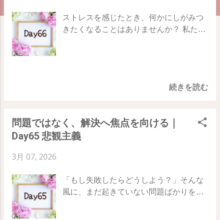
ストレスを感じたとき、何かにしがみつ
きたくなることはありませんか？ 私たち
は不安や不満に直面すると、ついお酒や
タバコ、甘いお菓子などに「支え」を求
めてしまいます。しかし、本当の解決策
は外側の物質にあるのではありません。
続きを読む
78日間の旅、66日目のテーマは「 支え
」 問題の捉え方を変え、「振り子」にエ
ネルギーを奪われない、揺るぎない内な
問題ではなく、解決へ焦点を向ける｜
る強さを手に入れる方法についてお伝え
Day65 悲観主義
します。 Day65 ｜ Day66 ｜ Day67 問題
は「問題そのもの」にはない 何かが起き
3月 07, 2026
たとき、それを 「ひどいトラブルだ！」
と捉えるか、 「ただの現象だ」 と捉える
「もし失敗したらどうしよう？」そんな
か。その判断が、あなたの現実を左右し
風に、まだ起きていない問題ばかりを探
ます。 過度な不安を感じたとき、私たち
してはいませんか？ 私たちは無意識のう
はその不快感から逃げるために、お酒や
ちに、リスクを避けるために「悪い予
お菓子などの 「偽の支え」 に頼ってしま