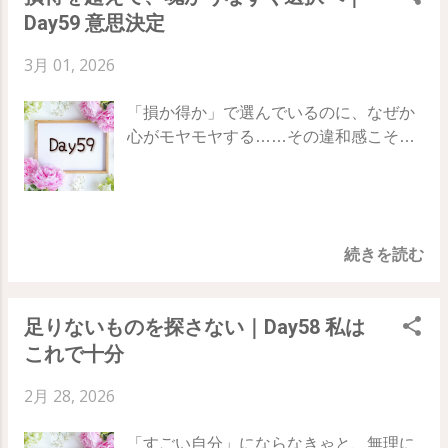
を送っているのかもしれません。 真の目
してみてください。 帰り道を変えてみる
Day59 意思決定
静まるとき、答えが届く 大きな問題に直
的は、あなたを自由にし、内側から溢れ
朝のルーティンを5分だけ変えてみる 読
面したり、大事な決断を迫られたりした
るような静かな喜びを与えてくれるもの
んだことのないジャンルの本を開く 普段
3月 01, 2026
とき、私たちの理性は必死に解決策を練
なのです。 61日目のテーマ：借り物の目
なら選ばない情報に触れてみる 街の中で
り、分析し始めます。しかし、理性が必
的 外部のノイズを遮断し、純粋な自分の
「初めて見るもの」を探しながら歩く こ
「損か得か」で選んでいるのに、なぜか
死になればなるほど、 魂の声は聞こえな
望みを再確認するためのステップです。
の「小さな変化」が、閉ざされていた直
心がモヤモヤする……その違和感こそ
くなる のです。 魂があなたに伝えようと
・「〜しなければならない」「〜したほ
感の扉を開き、自分の目的を見抜くため
が、未来からの警告かもしれません。 正
していることは、はっきりとした「言
うがいい」という思考を一旦リセットす
の新鮮なエネルギーを運び込んでくれま
しい決断とは、頭で導き出すものではな
葉」ではありません。それは、ぼんやり
る ・他人の評価や承認を抜きにしたと
す。 💗 魔法のキーワード あなたの目的
く、あなたの「魂」が静かにうなずく瞬
とした思いつきや、ふと感じる予感、あ
き、それでもやりたいことは何かを自問
は、あなたを幸せにするために存在しま
間に訪れるものです。 78日間の旅、59日
るいは「なぜか分からないけれど、こう
する ・魂がワクワクするか、あるいはホ
す。苦労の先にあるのではなく、喜びの
続きを読む
目のテーマは「 意思決定 」 理性と魂の
だ」という 静かな確信 のようなもので
ッとする感覚があるかを判断基準にする
延...
二人三脚で、後悔しない道を選び取るた
す。 この感覚を、トランサーフィンの本
61日目の実践：自分の心の「体温」を測
めの「心の聴き方」をお伝えします。
では “夜明けの星のざわめき” という美し
る 今日、あなたが目指していることや、
足りないものを探さない｜Day58 私は
Day58 ｜ Day59 ｜ Day60 理性は分析
い言葉で表現しています。 理性が「もう
今日やるべきリストを眺めてみてくださ
これで十分
し、魂は「感じ取る」 何かを決めると
分からない！」と降参して静まりかえっ
い。 それを達成した自分を想像したと
き、私たちの「理性（頭）」はとても忙
たとき、その隙間にスッと入り込んでく
き、どんな気持ちになりますか？ 誰かに
2月 28, 2026
しく働きます。メリットは何か、デメリ
る 無言の声 。そこにこそ、あなたを正し
OKをもらいたい 外側に安心材料を求め
ットは何か、損をしないか……。分析に
いバリアントへと導く真実の知識が眠っ
てしまう みんながやってるから、自分も
「すごい自分」にならなきゃと、無理に