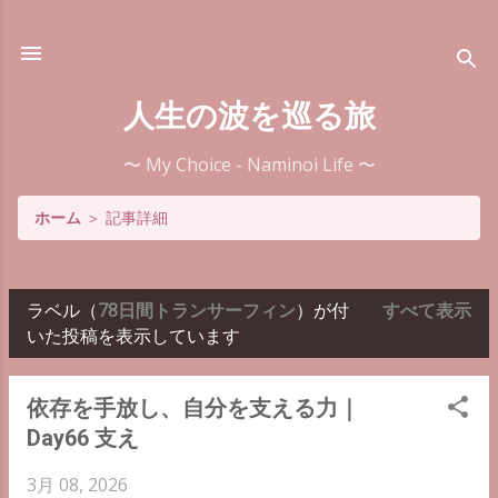
スキップしてメイン コンテンツに移動
人生の波を巡る旅
〜 My Choice - Naminoi Life 〜
ホーム
＞
記事詳細
ラベル（
78日間トランサーフィン
）が付
すべて表示
投
いた投稿を表示しています
稿
依存を手放し、自分を支える力｜
Day66 支え
3月 08, 2026